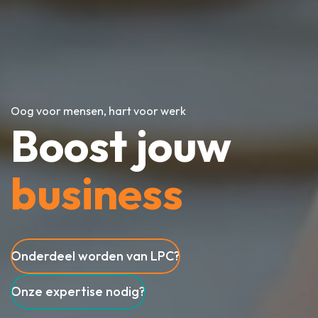
Oog voor mensen, hart voor werk
B
o
o
s
t
j
o
u
w
b
u
s
i
n
e
s
s
Onderdeel worden van LPC?
Onze expertise nodig?