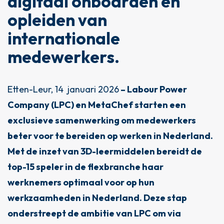
d
i
g
i
t
a
a
l
o
n
b
o
a
r
d
e
n
e
n
o
p
l
e
i
d
e
n
v
a
n
i
n
t
e
r
n
a
t
i
o
n
a
l
e
m
e
d
e
w
e
r
k
e
r
s
.
Etten-Leur, 14 januari 2026
–
Labour Power
Company (LPC) en MetaChef starten een
exclusieve samenwerking om medewerkers
beter voor te bereiden op werken in Nederland
.
Met de inzet van 3D-leermiddelen bereidt de
top-15 speler in de flexbranche haar
werknemers optimaal voor op hun
werkzaamheden in Nederland. Deze stap
onderstreept de ambitie van LPC om via