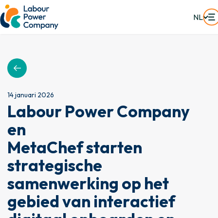
NL
14 januari 2026
L
a
b
o
u
r
P
o
w
e
r
C
o
m
p
a
n
y
e
n
M
e
t
a
C
h
e
f
s
t
a
r
t
e
n
s
t
r
a
t
e
g
i
s
c
h
e
s
a
m
e
n
w
e
r
k
i
n
g
o
p
h
e
t
g
e
b
i
e
d
v
a
n
i
n
t
e
r
a
c
t
i
e
f