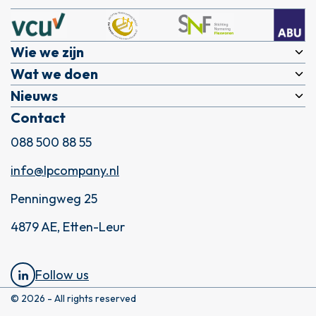
Wie we zijn
Wat we doen
Over ons
Nieuws
Expertises
DNA
Contact
Actueel
LPC Academy
Werken bij
088 500 88 55
LPC Recruitment
Sluit je aan bij LPC
info@lpcompany.nl
Contact
Penningweg 25
4879 AE, Etten-Leur
Follow us
© 2026 - All rights reserved