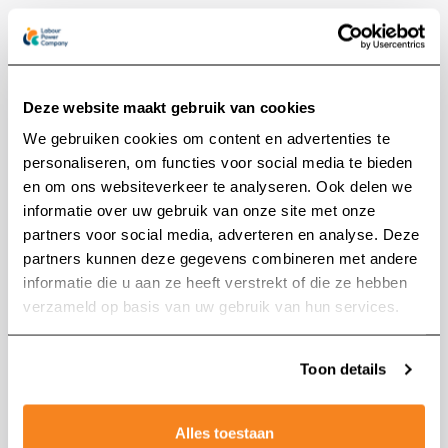
“We blijven vernieuwen met lef en aandacht,” aldus
Konings. Naast het versterken van onze
Deze website maakt gebruik van cookies
strategische ambitie stelt dit 3D-platform ons in
We gebruiken cookies om content en advertenties te
staat om structureel toekomstbestendig te
personaliseren, om functies voor social media te bieden
opereren. In een arbeidsmarkt waarin vraag en
en om ons websiteverkeer te analyseren. Ook delen we
aanbod steeds vaker uit balans zijn, is het
informatie over uw gebruik van onze site met onze
partners voor social media, adverteren en analyse. Deze
essentieel om als brede HR-dienstverlener
partners kunnen deze gegevens combineren met andere
wendbaar en vooruitstrevend te handelen. Door
Zoeken naar:
informatie die u aan ze heeft verstrekt of die ze hebben
gericht te investeren in opleidingen zorgen wij
verzameld op basis van uw gebruik van hun services.
ervoor dat talent optimaal aansluit op de actuele
én toekomstige behoeften van onze klanten. Met
Toon details
MetaChef kunnen we mensen eerder voorbereiden
en consistenter begeleiden. Dit versterkt de
Alles toestaan