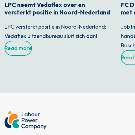
LPC neemt Vedaflex over en
FC D
versterkt positie in Noord-Nederland
met 
LPC versterkt positie in Noord-Nederland:
Job I
Vedaflex uitzendbureau sluit zich aan!
hande
Bosch
Read more
Read