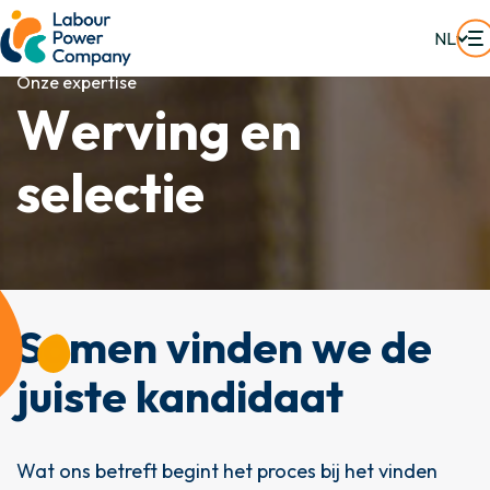
NL
Onze expertise
W
e
r
v
i
n
g
e
n
s
e
l
e
c
t
i
e
Samen vinden we de
juiste kandidaat
Wat ons betreft begint het proces bij het vinden