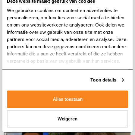
Deze website maakt gebruik van cookies
Een goed beeld van een kandidaat komt echter
We gebruiken cookies om content en advertenties te
vaak naar voren tijdens persoonlijke gesprekken.
personaliseren, om functies voor social media te bieden
Daarom hechten we veel waarde aan onze
en om ons websiteverkeer te analyseren. Ook delen we
sollicitatiegesprekken, of ze nu telefonisch zijn, via
informatie over uw gebruik van onze site met onze
partners voor social media, adverteren en analyse. Deze
video of face-to-face.
partners kunnen deze gegevens combineren met andere
Zoeken naar:
informatie die u aan ze heeft verstrekt of die ze hebben
Als eenmaal de juiste kandidaat is gekozen blijven
verzameld op basis van uw gebruik van hun services.
we betrokken totdat het onboarding proces
voltooid is, en we zeker weten dat er sprake is van
Toon details
een goede match.
Alles toestaan
Weigeren