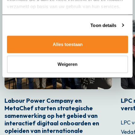
verzameld op basis van uw gebruik van hun services.
Toon details
Alles toestaan
Weigeren
Labour Power Company en
LPC 
MetaChef starten strategische
vers
samenwerking op het gebied van
LPC v
interactief digitaal onboarden en
opleiden van internationale
Vedaf