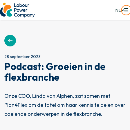
NL
28 september 2023
P
o
d
c
a
s
t
:
G
r
o
e
i
e
n
i
n
d
e
f
l
e
x
b
r
a
n
c
h
e
Onze COO, Linda van Alphen, zat samen met
Plan4Flex om de tafel om haar kennis te delen over
boeiende onderwerpen in de flexbranche.