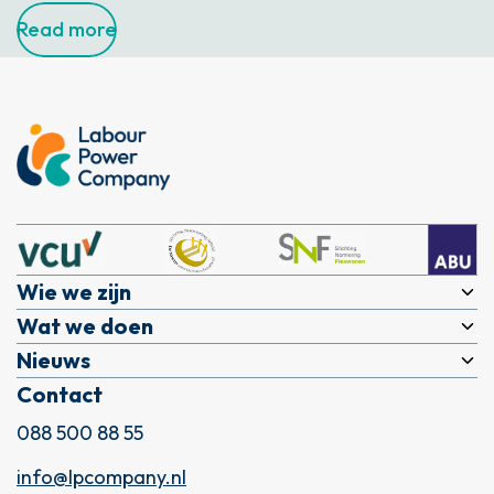
Read more
Wie we zijn
Wat we doen
Over ons
Nieuws
Expertises
DNA
Contact
Actueel
LPC Academy
Werken bij
088 500 88 55
LPC Recruitment
Sluit je aan bij LPC
info@lpcompany.nl