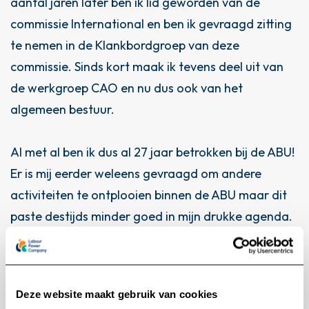
aantal jaren later ben ik lid geworden van de
commissie International en ben ik gevraagd zitting
te nemen in de Klankbordgroep van deze
commissie. Sinds kort maak ik tevens deel uit van
de werkgroep CAO en nu dus ook van het
algemeen bestuur.
Al met al ben ik dus al 27 jaar betrokken bij de ABU!
Er is mij eerder weleens gevraagd om andere
activiteiten te ontplooien binnen de ABU maar dit
paste destijds minder goed in mijn drukke agenda.
Het uitbreiden van mijn takenpakket binnen de ABU
past momenteel bij mijn huidige rol en levensfase.
Ruim twee jaar geleden heb ik HOBIJ verkocht aan
Deze website maakt gebruik van cookies
LPC (Labour Power Company); een conglomeraat