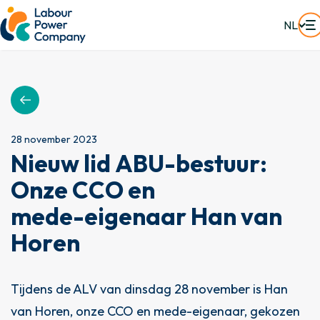
NL
28 november 2023
N
i
e
u
w
l
i
d
A
B
U
-
b
e
s
t
u
u
r
:
O
n
z
e
C
C
O
e
n
m
e
d
e
-
e
i
g
e
n
a
a
r
H
a
n
v
a
n
H
o
r
e
n
Tijdens de ALV van dinsdag 28 november is Han
van Horen, onze CCO en mede-eigenaar, gekozen