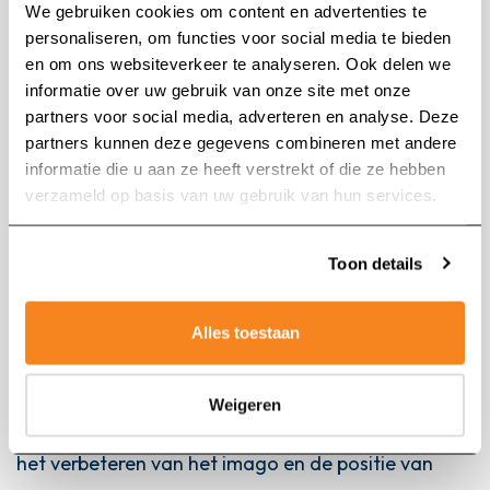
We gebruiken cookies om content en advertenties te
van meerdere uitzendbureaus. Bij LPC ben ik nu
personaliseren, om functies voor social media te bieden
aandeelhouder, bestuurslid en CCO.
en om ons websiteverkeer te analyseren. Ook delen we
informatie over uw gebruik van onze site met onze
partners voor social media, adverteren en analyse. Deze
Een jaar of 10 a 15 geleden kwam ik vooral naar de
partners kunnen deze gegevens combineren met andere
ABU om te “halen” maar nu heb ik meer tijd en
Zoeken naar:
informatie die u aan ze heeft verstrekt of die ze hebben
bagage om ook dingen te “brengen”. Door het
verzameld op basis van uw gebruik van hun services.
lange verleden in de branche en bij de ABU ben ik
erg begaan met onze sector. Er spelen momenteel
Toon details
veel ontwikkelingen en maatschappelijk is er veel
gedoe rondom flexarbeid enerzijds en het
Alles toestaan
uitzenden van arbeidsmigranten in het bijzonder. Ik
lever graag mijn bijdrage aan deze discussies,
Weigeren
waarbij mijn speciale aandacht uit zal gaan naar
het verbeteren van het imago en de positie van