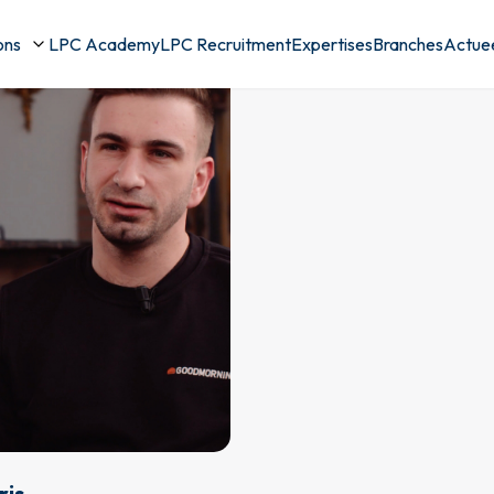
ons
LPC Academy
LPC Recruitment
Expertises
Branches
Actue
ris