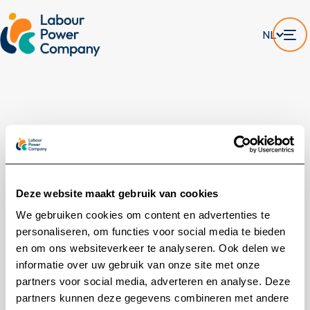
NL
Deze website maakt gebruik van cookies
We gebruiken cookies om content en advertenties te
personaliseren, om functies voor social media te bieden
en om ons websiteverkeer te analyseren. Ook delen we
ERROR (404)
informatie over uw gebruik van onze site met onze
P
a
g
i
n
a
n
i
e
t
partners voor social media, adverteren en analyse. Deze
partners kunnen deze gegevens combineren met andere