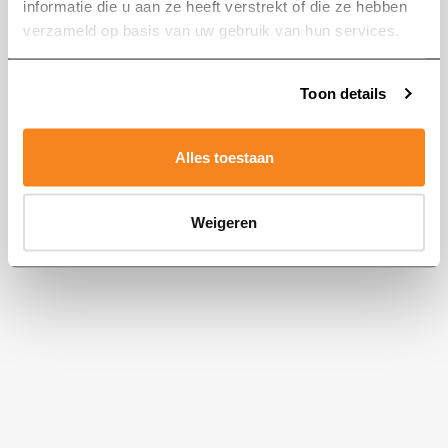
Zoeken naar:
informatie die u aan ze heeft verstrekt of die ze hebben
g
e
v
o
n
d
e
n
verzameld op basis van uw gebruik van hun services.
Toon details
We kunnen de pagina niet (meer) vinden. Keer terug
naar de homepage.
Alles toestaan
Terug naar home
Weigeren