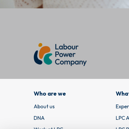
Who are we
What
About us
Exper
DNA
LPC 