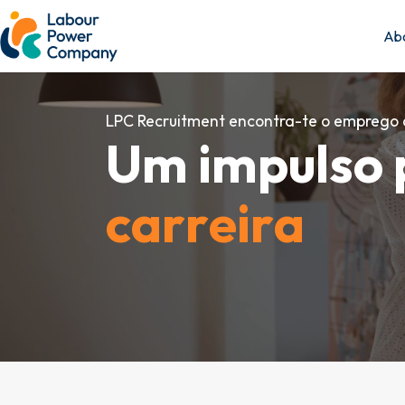
Abo
LPC Recruitment encontra-te o emprego 
U
m
i
m
p
u
l
s
o
c
a
r
r
e
i
r
a