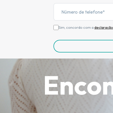
Telefoon
Sim, concordo com a
declaração 
Instemming
CAPTCHA
Encon