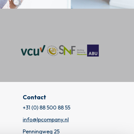
Contact
+31 (0) 88 500 88 55
info@lpcompany.nl
Penningweg 25