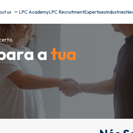
ut us
LPC Academy
LPC Recruitment
Expertises
Industries
Ne
certo.
p
a
r
a
a
t
u
a