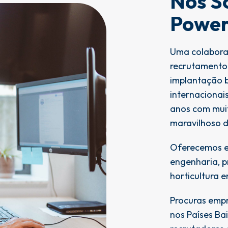
Nós S
Powe
Uma colaboraç
recrutamento
implantação 
internacionai
anos com muit
maravilhoso d
Oferecemos em
engenharia, p
horticultura 
Procuras empr
nos Países Ba