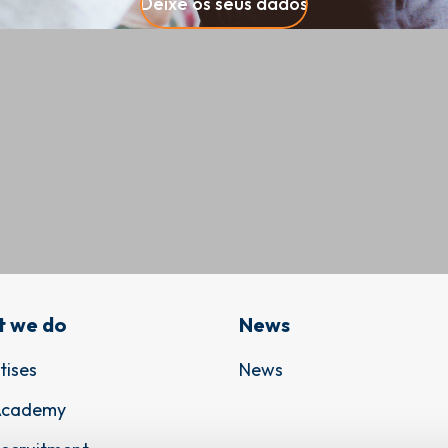
Deixe os seus dados
 we do
News
tises
News
Academy